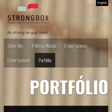
English
Sobre Nós
A Nossa Missão
O Que Fazemos
Como Fazemos
Portfólio
PORTFÓLIO